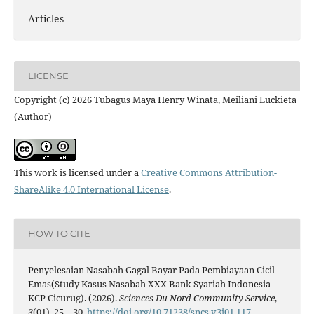
Articles
LICENSE
Copyright (c) 2026 Tubagus Maya Henry Winata, Meiliani Luckieta
(Author)
This work is licensed under a
Creative Commons Attribution-
ShareAlike 4.0 International License
.
HOW TO CITE
Penyelesaian Nasabah Gagal Bayar Pada Pembiayaan Cicil
Emas(Study Kasus Nasabah XXX Bank Syariah Indonesia
KCP Cicurug). (2026).
Sciences Du Nord Community Service
,
3
(01), 25 – 30.
https://doi.org/10.71238/sncs.v3i01.117