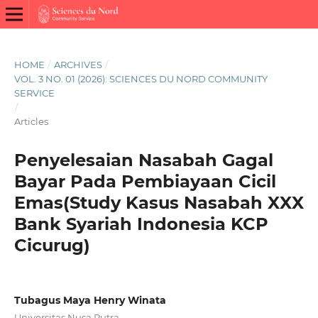
HOME
/
ARCHIVES
/
VOL. 3 NO. 01 (2026): SCIENCES DU NORD COMMUNITY
SERVICE
/
Articles
Penyelesaian Nasabah Gagal
Bayar Pada Pembiayaan Cicil
Emas(Study Kasus Nasabah XXX
Bank Syariah Indonesia KCP
Cicurug)
Tubagus Maya Henry Winata
Universitas Nusa Putra