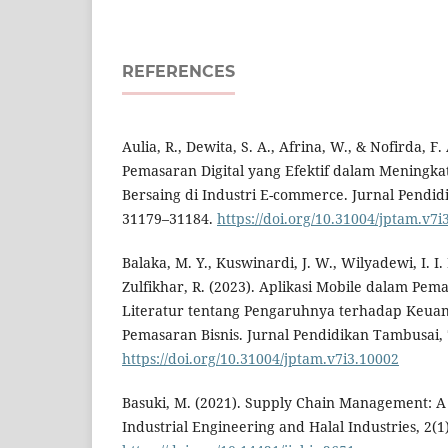
REFERENCES
Aulia, R., Dewita, S. A., Afrina, W., & Nofirda, F. 
Pemasaran Digital yang Efektif dalam Meningk
Bersaing di Industri E-commerce. Jurnal Pendid
31179–31184.
https://doi.org/10.31004/jptam.v7i
Balaka, M. Y., Kuswinardi, J. W., Wilyadewi, I. I. 
Zulfikhar, R. (2023). Aplikasi Mobile dalam Pemas
Literatur tentang Pengaruhnya terhadap Keuan
Pemasaran Bisnis. Jurnal Pendidikan Tambusai, 
https://doi.org/10.31004/jptam.v7i3.10002
Basuki, M. (2021). Supply Chain Management: A 
Industrial Engineering and Halal Industries, 2(1)