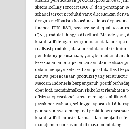
analisis perencanaan produksi produk obat jad
sistem Rolling Forecast (ROFO) dan penetapan R
sebagai target produksi yang disesuaikan denga
dengan melibatkan koordinasi lintas departeme
finance, PPIC, R&D, procurement, quality contro
(QA), produksi, hingga distribusi. Metode yang
kuantitatif dengan pengumpulan data berupa 
realisasi produksi, data permintaan distributor
pendukung perusahaan, yang kemudian dianalis
kesesuaian antara perencanaan dan realisasi p
dalam menjaga ketersediaan produk. Hasil keg
bahwa perencanaan produksi yang terstruktur d
Mecosin Indonesia berpengaruh positif terhada
obat jadi, meminimalkan risiko keterlambatan 
efisiensi operasional, serta menjaga stabilitas d
pasok perusahaan, sehingga laporan ini dihar
gambaran nyata mengenai praktik perencanaan 
kuantitatif di industri farmasi dan menjadi re
manajemen operasional di masa mendatang.