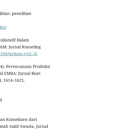
itian: penelitian
QBAJ
uliatatif Dalam
KAM: Jurnal Konseling
31100/jurkam.v1i2.56
014). Perencanaan Produksi
al EMBA: Jurnal Riset
), 1614–1621.
ed
 dan Konsekuen dari
mah Sakit Swasta. Jurnal