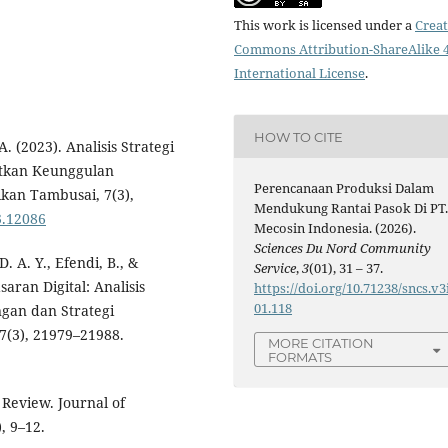
This work is licensed under a
Creat
Commons Attribution-ShareAlike 4
International License
.
HOW TO CITE
A. (2023). Analisis Strategi
atkan Keunggulan
Perencanaan Produksi Dalam
ikan Tambusai, 7(3),
Mendukung Rantai Pasok Di PT
3.12086
Mecosin Indonesia. (2026).
Sciences Du Nord Community
D. A. Y., Efendi, B., &
Service
,
3
(01), 31 – 37.
aran Digital: Analisis
https://doi.org/10.71238/sncs.v3
01.118
gan dan Strategi
7(3), 21979–21988.
MORE CITATION
FORMATS
Review. Journal of
, 9–12.