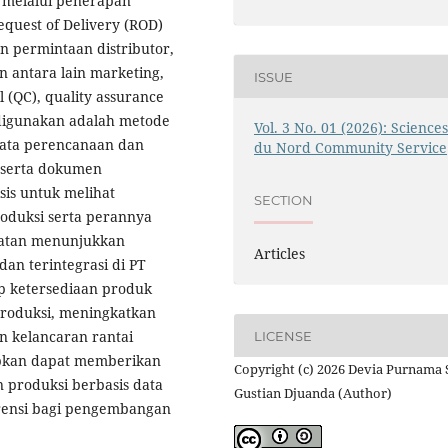
i melalui penerapan
equest of Delivery (ROD)
n permintaan distributor,
n antara lain marketing,
ISSUE
l (QC), quality assurance
 digunakan adalah metode
Vol. 3 No. 01 (2026): Science
data perencanaan dan
du Nord Community Service
, serta dokumen
is untuk melihat
SECTION
roduksi serta perannya
iatan menunjukkan
Articles
an terintegrasi di PT
p ketersediaan produk
produksi, meningkatkan
an kelancaran rantai
LICENSE
apkan dapat memberikan
Copyright (c) 2026 Devia Purnama S
produksi berbasis data
Gustian Djuanda (Author)
ferensi bagi pengembangan