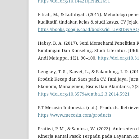
https://doi.org/10.14421/jiehis.2651
Fitrah, M., & Luthfiyah. (2017). Metodologi penel
kualitatif, tindakan kelas & studi kasus. CV Jejak.
https://books.google.co.id/books?id=UVRtDwAA
Habsy, B. A. (2017). Seni Memehami Penelitian K
Bimbingan Dan Konseling: Studi Literatur. JUR
Andi Matappa, 1(2), 90–100.
https://doi.org/10.
Lengkey, T. S., Kawet, L., & Palandeng, I. D. (2
Produk Kecap dan Saos pada CV. Fani Jaya. Jurn
Ekonomi, Manajemen, Bisnis Dan Akuntansi, 2(3
https://doi.org/10.35794/emba.2.3.2014.5921
P.T Mecosin Indonesia. (n.d.). Products. Retriev
https://www.mecosin.com/products
Pratiwi, P. M., & Santosa, W. (2023). Anteseden
Kinerja Rantai Pasok Terpadu pada Layanan Ru