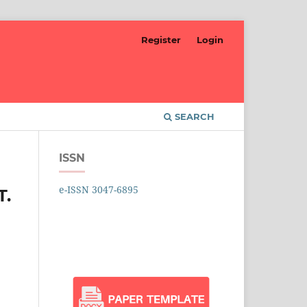
Register
Login
SEARCH
ISSN
e-ISSN 3047-6895
T.