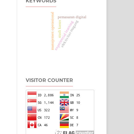
KEYWORDS
manajemen operasional
pemasaran digital
efektivitas magang
experiential learning
studi kasus
VISITOR COUNTER