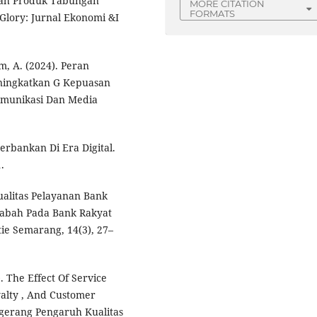
bah Produk Tabungan
MORE CITATION
FORMATS
Glory: Jurnal Ekonomi &I
m, A. (2024). Peran
eningkatkan G Kepuasan
Komunikasi Dan Media
erbankan Di Era Digital.
.
Kualitas Pelayanan Bank
abah Pada Bank Rakyat
Stie Semarang, 14(3), 27–
3). The Effect Of Service
yalty , And Customer
gerang Pengaruh Kualitas