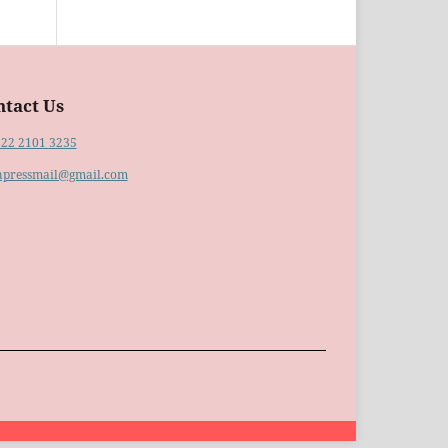
ntact Us
822 2101 3235
hpressmail@gmail.com