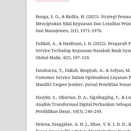
Bunga, S. O., & Riofita, H. (2025). Strategi Pem
Menciptakan Nilai Kepuasan Dan Loyalitas Pela
Dan Manajemen, 2(1), 1971–1976.
Fadilah, A., & Hasibuan, I. H. (2022). Pengaruh
Service Terhadap Kepuasan Nasabah Bank Syaria
Global Mulia, 4(2), 107–120.
Fanshurna, T., Faikoh, Rizqiyah, A., & Sofyan, M.
Customer Service Dalam Optimalisasi Layanan 
Mandiri Taspen Jember. Jurnal Penelitian Nusant
Hasyim, S., Siburian, D. A., Sigalingging, F., &
Analisis Transformasi Digital Perbankan Sebagai
Pendidikan Dasar, 10(3), 240–249.
Helena, Fanggidae, A. H. J., Dhae, Y. K. I. D. D., 