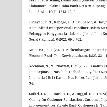
Peran Cross Selling Dalam Meningkatkan Nasa
Flobamora Pelaku Usaha Bank Ntt Kcu Kupang. 
Lmu Sosial, 10(4), 1243–1249.
Hidayah, F. N., Kapege, L. A., Munawir, & Hasyi
Komunikasi Interpersonal Frontliner Dalam M
Pelanggan Pengguna Lrt Jakarta. Jurnal Ilmu 
Sosial (Jkomdis), 04(02), 694–702.
Mutiasari, A. I. (2020). Perkembangan Industri P
Ekonomi Bisnis Dan Kewirausahaan, Ix(2), 32–41
Rochmah, S., & Ernawati, F. Y. (2022). Analisis 
Dan Kepuasan Nasabah Terhadap Loyalitas Nas
Indonesia ( Bri ) Kantor Kas Polres Pati. Jurnal 
34.
Safitri, I. N., Lestari, U. D., & Unggul, U. E. (202
Quality On Customer Satisfaction , Customer Lo
Engagement For Private Bank Customers In Tan