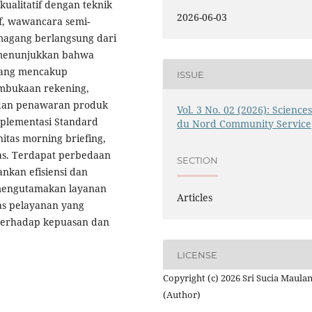
ualitatif dengan teknik
2026-06-03
if, wawancara semi-
 magang berlangsung dari
n menunjukkan bahwa
yang mencakup
ISSUE
mbukaan rekening,
, dan penawaran produk
Vol. 3 No. 02 (2026): Science
mplementasi Standard
du Nord Community Service
nitas morning briefing,
as. Terdapat perbedaan
SECTION
kan efisiensi dan
 mengutamakan layanan
Articles
as pelayanan yang
n terhadap kepuasan dan
LICENSE
Copyright (c) 2026 Sri Sucia Maulan
(Author)