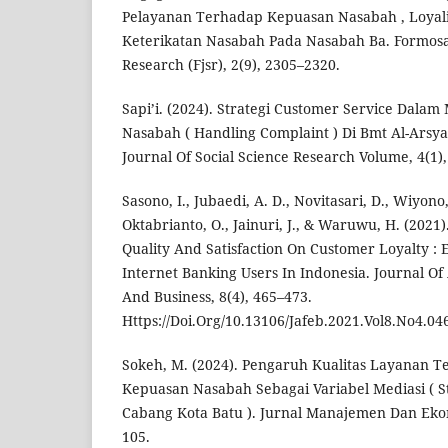
Pelayanan Terhadap Kepuasan Nasabah , Loyali
Keterikatan Nasabah Pada Nasabah Ba. Formosa 
Research (Fjsr), 2(9), 2305–2320.
Sapi’i. (2024). Strategi Customer Service Dal
Nasabah ( Handling Complaint ) Di Bmt Al-Arsya
Journal Of Social Science Research Volume, 4(1)
Sasono, I., Jubaedi, A. D., Novitasari, D., Wiyono,
Oktabrianto, O., Jainuri, J., & Waruwu, H. (2021
Quality And Satisfaction On Customer Loyalty :
Internet Banking Users In Indonesia. Journal Of
And Business, 8(4), 465–473.
Https://Doi.Org/10.13106/Jafeb.2021.Vol8.No4.04
Sokeh, M. (2024). Pengaruh Kualitas Layanan T
Kepuasan Nasabah Sebagai Variabel Mediasi ( St
Cabang Kota Batu ). Jurnal Manajemen Dan Ekono
105.