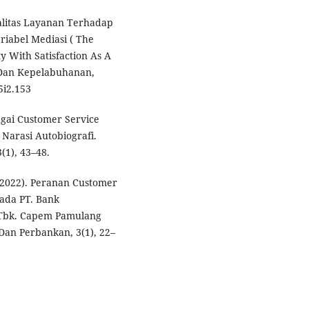
Kualitas Layanan Terhadap
iabel Mediasi ( The
y With Satisfaction As A
n Dan Kepelabuhanan,
5i2.153
agai Customer Service
 Narasi Autobiografi.
1), 43–48.
(2022). Peranan Customer
ada PT. Bank
Tbk. Capem Pamulang
Dan Perbankan, 3(1), 22–