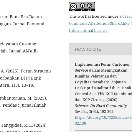
This work is licensed under a
Creat
asaran Bank Bca Dalam
Commons Attribution-ShareAlike 4
nggan. Jurnal Ekonomi
International License
.
 Pelayanan Customer
HOW TO CITE
h. Jurnal Al-Fatih
Implementasi Peran Customer
Service dalam Meningkatkan
 A. (2025). Peran Strategis
Kualitas Pelayanan dan
Perbankan Di Pt Bank
Loyalitas Nasabah: Tinjauan
ara, 1(3), 13–18.
Deskriptif Kualitatif di PT Bank
Central Asia Tbk KCU Sukabum
 Lumbantoruan, M. (2025).
dan KCP Cicurug. (2026).
. Pendas : Jurnal Ilmiah
Sciences Du Nord Community
Service
,
3
(02), 192-202.
https://doi.org/10.71238/sncs.v3
02.138
& Fanggidae, R. E. (2024).