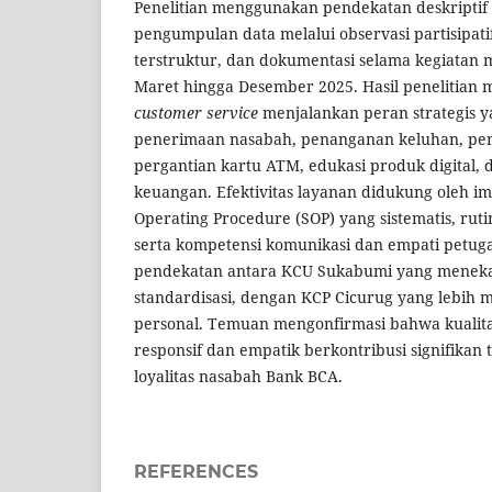
Penelitian menggunakan pendekatan deskriptif k
pengumpulan data melalui observasi partisipat
terstruktur, dan dokumentasi selama kegiatan
Maret hingga Desember 2025. Hasil penelitia
customer service
menjalankan peran strategis 
penerimaan nasabah, penanganan keluhan, pe
pergantian kartu ATM, edukasi produk digital
keuangan. Efektivitas layanan didukung oleh i
Operating Procedure (SOP) yang sistematis, ruti
serta kompetensi komunikasi dan empati petug
pendekatan antara KCU Sukabumi yang menekan
standardisasi, dengan KCP Cicurug yang lebih
personal. Temuan mengonfirmasi bahwa kualit
responsif dan empatik berkontribusi signifika
loyalitas nasabah Bank BCA.
REFERENCES