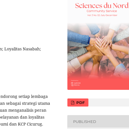
n; Loyalitas Nasabah;
endorong setiap lembaga
PDF
an sebagai strategi utama
juan menganalisis peran
elayanan dan loyalitas
PUBLISHED
bumi dan KCP Cicurug.