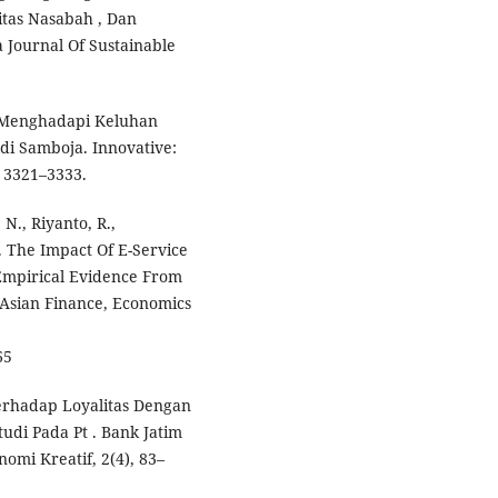
tas Nasabah , Dan
Journal Of Sustainable
am Menghadapi Keluhan
di Samboja. Innovative:
, 3321–3333.
 N., Riyanto, R.,
). The Impact Of E-Service
 Empirical Evidence From
 Asian Finance, Economics
65
erhadap Loyalitas Dengan
udi Pada Pt . Bank Jatim
mi Kreatif, 2(4), 83–