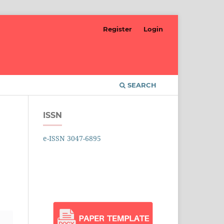
Register
Login
SEARCH
ISSN
e-ISSN 3047-6895