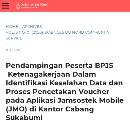
HOME
/
ARCHIVES
/
VOL. 3 NO. 01 (2026): SCIENCES DU NORD COMMUNITY
SERVICE
/
Articles
Pendampingan Peserta BPJS
Ketenagakerjaan Dalam
Identifikasi Kesalahan Data dan
Proses Pencetakan Voucher
pada Aplikasi Jamsostek Mobile
(JMO) di Kantor Cabang
Sukabumi