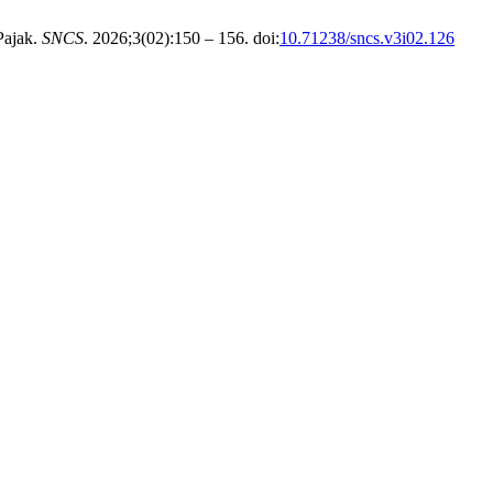
Pajak.
SNCS
. 2026;3(02):150 – 156. doi:
10.71238/sncs.v3i02.126