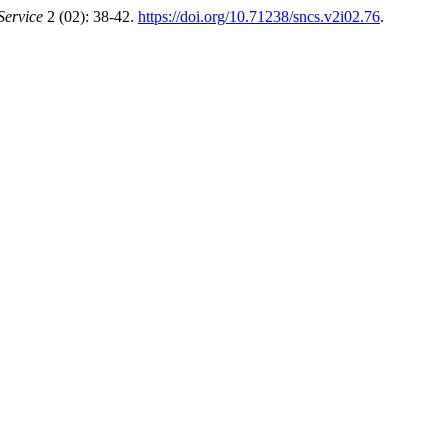
Service
2 (02): 38-42.
https://doi.org/10.71238/sncs.v2i02.76
.