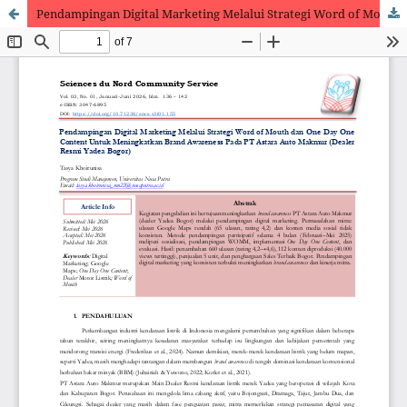
Pendampingan Digital Marketing Melalui Strategi Word of Mouth dan One Day One Content Untuk Meningkatkan Brand Awareness Pada PT Astara Auto Makmur (Dealer Resmi Yadea Bogor)